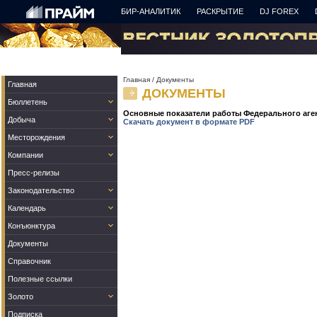
БИР-АНАЛИТИК
РАСКРЫТИЕ
DJ FOREX
Главная
/
Документы
Главная
ДОКУМЕНТЫ
Бюллетень
Основные показатели работы Федерального аген
Добыча
Скачать документ в формате PDF
Месторождения
Компании
Пресс-релизы
Законодательство
Календарь
Конъюнктура
Документы
Справочник
Полезные ссылки
Золото
Подписка