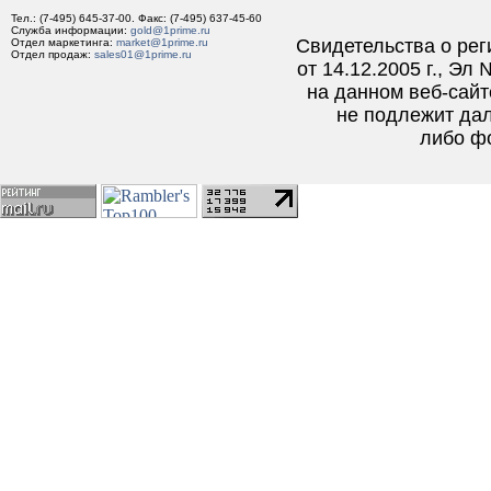
Тел.: (7-495) 645-37-00. Факс: (7-495) 637-45-60
Служба информации:
gold
@
1prime
.
ru
Свидетельства о ре
Отдел маркетинга:
market
@
1prime
.
ru
Отдел продаж:
sales01
@
1prime
.
ru
от 14.12.2005 г., Э
на данном веб-сайт
не подлежит да
либо ф
stalker@prime-tass.ru
primetass@mail.ru