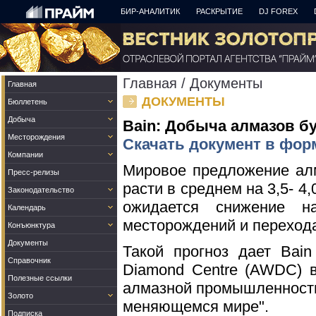
БИР-АНАЛИТИК
РАСКРЫТИЕ
DJ FOREX
Главная
/
Документы
Главная
ДОКУМЕНТЫ
Бюллетень
Добыча
Bain: Добыча алмазов бу
Месторождения
Скачать документ в фор
Компании
Мировое предложение алм
Пресс-релизы
расти в среднем на 3,5- 4,
Законодательство
ожидается снижение на
Календарь
месторождений и перехода
Конъюнктура
Документы
Такой прогноз дает Bai
Справочник
Diamond Centre (AWDC) 
Полезные ссылки
алмазной промышленности
Золото
меняющемся мире".
Подписка