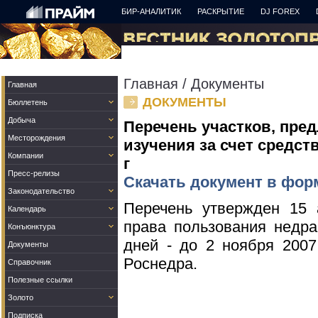
БИР-АНАЛИТИК
РАСКРЫТИЕ
DJ FOREX
Главная
/
Документы
Главная
ДОКУМЕНТЫ
Бюллетень
Добыча
Перечень участков, пре
Месторождения
изучения за счет средст
Компании
г
Пресс-релизы
Скачать документ в фор
Законодательство
Перечень утвержден 15 
Календарь
права пользования недр
Конъюнктура
дней - до 2 ноября 2007
Документы
Роснедра.
Справочник
Полезные ссылки
Золото
Подписка