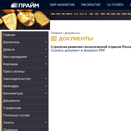
БИР-АНАЛИТИК
РАСКРЫТИЕ
DJ FOREX
Главная
/
Документы
Главная
ДОКУМЕНТЫ
Бюллетень
Стратегия развития геологической отрасли Росси
Добыча
Скачать документ в формате PDF
Месторождения
Компании
Пресс-релизы
Законодательство
Календарь
Конъюнктура
Документы
Справочник
Полезные ссылки
Золото
Подписка