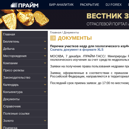
БИР-АНАЛИТИК
РАСКРЫТИЕ
DJ FOREX
Главная
/
Документы
Главная
ДОКУМЕНТЫ
Бюллетень
Перечни участков недр для геологического изу4че
Добыча
Скачать документ в формате XLS
Месторождения
МОСКВА, 7 декабря. /ПРАЙМ-ТАСС/. Минприроды Ро
геологического изучения за счет средств недропольз
Компании
Заявки на получение права пользования недрами при
Пресс-релизы
Заявки, оформленные в соответствии с приказом
Российской Федерации, направляются в территориал
Законодательство
Последний срок приема заявок: до 17:00 по местному
Календарь
Конъюнктура
Документы
Справочник
Полезные ссылки
Золото
Подписка