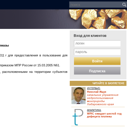
Вход для клиентов
алмазы
11 г для предоставления в пользование для
 приказом МПР России от 15.03.2005 N61.
Подписка
, расположенными на территории субъектов
ЧИТАЙТЕ В БЮЛЛЕТЕНЕ
ИНТЕРВЬЮ:
Николай Ищук
начальник управления
недропользования
минприроды
Хабаровского края
АНАЛИТИКА:
WPIC ожидает шестой год
дефицита платины