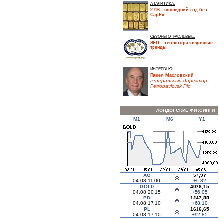
АНАЛИТИКА:
2016 - последний год без
CapEx
ОБЗОРЫ ОТРАСЛЕВЫЕ:
SEG – геологоразведочные
тренды
ИНТЕРВЬЮ:
Павел Масловский
генеральный директор
Petropavlovsk Plc
ЛОНДОНСКИЕ ФИКСИНГИ
M1
M6
Y1
AG
57,97
04.08 11:00
+0.82
GOLD
4028,15
04.08 20:15
+56.05
PD
1247,55
04.08 17:10
+68.10
PL
1616,65
04.08 17:10
+92.85