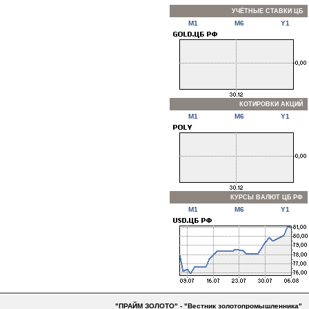
УЧЁТНЫЕ СТАВКИ ЦБ
M1
M6
Y1
КОТИРОВКИ АКЦИЙ
M1
M6
Y1
КУРСЫ ВАЛЮТ ЦБ РФ
M1
M6
Y1
"ПРАЙМ ЗОЛОТО" - "Вестник золотопромышленника"