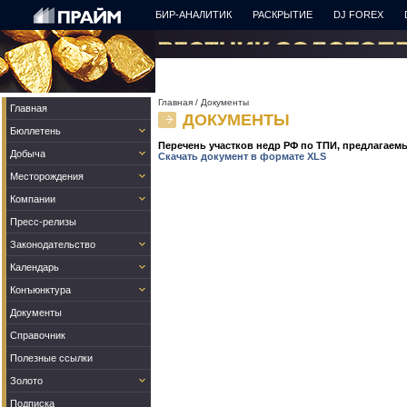
БИР-АНАЛИТИК
РАСКРЫТИЕ
DJ FOREX
Главная
/
Документы
Главная
ДОКУМЕНТЫ
Бюллетень
Перечень участков недр РФ по ТПИ, предлагаем
Добыча
Скачать документ в формате XLS
Месторождения
Компании
Пресс-релизы
Законодательство
Календарь
Конъюнктура
Документы
Справочник
Полезные ссылки
Золото
Подписка