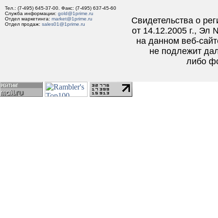
Тел.: (7-495) 645-37-00. Факс: (7-495) 637-45-60
Служба информации:
gold
@
1prime
.
ru
Свидетельства о ре
Отдел маркетинга:
market
@
1prime
.
ru
Отдел продаж:
sales01
@
1prime
.
ru
от 14.12.2005 г., Э
на данном веб-сайт
не подлежит да
либо ф
stalker@prime-tass.ru
primetass@mail.ru