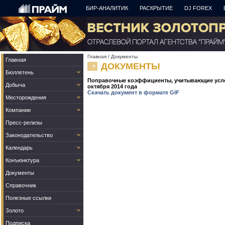
БИР-АНАЛИТИК
РАСКРЫТИЕ
DJ FOREX
Главная
/
Документы
Главная
ДОКУМЕНТЫ
Бюллетень
Поправочные коэффициенты, учитывающие услов
Добыча
октября 2014 года
Скачать документ в формате GIF
Месторождения
Компании
Пресс-релизы
Законодательство
Календарь
Конъюнктура
Документы
Справочник
Полезные ссылки
Золото
Подписка