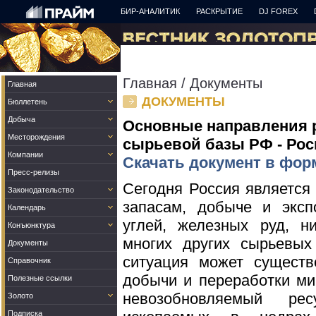
БИР-АНАЛИТИК
РАСКРЫТИЕ
DJ FOREX
Главная
/
Документы
Главная
ДОКУМЕНТЫ
Бюллетень
Добыча
Основные направления 
Месторождения
сырьевой базы РФ - Рос
Компании
Скачать документ в фор
Пресс-релизы
Сегодня Россия является
Законодательство
запасам, добыче и эксп
Календарь
углей, железных руд, н
Конъюнктура
многих других сырьевых
Документы
ситуация может существ
Справочник
добычи и переработки ми
Полезные ссылки
невозобновляемый р
Золото
Подписка